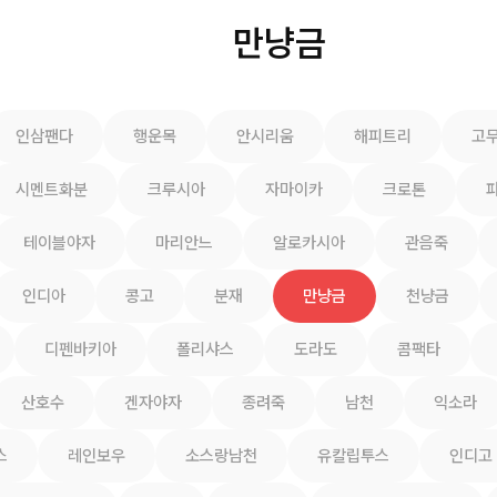
만냥금
인삼팬다
행운목
안시리움
해피트리
고
시멘트화분
크루시아
자마이카
크로톤
테이블야자
마리안느
알로카시아
관음죽
인디아
콩고
분재
만냥금
천냥금
디펜바키아
폴리샤스
도라도
콤팩타
산호수
겐자야자
종려죽
남천
익소라
스
레인보우
소스랑남천
유칼립투스
인디고