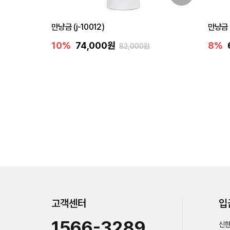
만냥금 (j-10012)
만냥금 
10%
74,000원
8%
82,000원
고객센터
입
1566-3289
신한