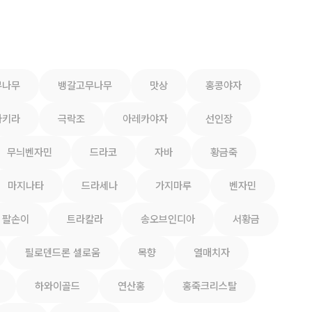
무나무
뱅갈고무나무
맛상
홍콩야자
파키라
극락조
아레카야자
선인장
무늬벤자민
드라코
자바
황금죽
마지나타
드라세나
가지마루
벤자민
팔손이
트라칼라
송오브인디아
서황금
필로덴드론 셀로움
목향
열매치자
하와이골드
연산홍
홍죽크리스탈