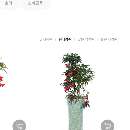
호야
초화모둠
신상품순
판매량순
낮은 가격순
높은 가격순