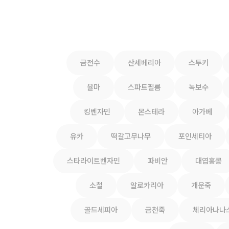
금전수
산세베리아
스투키
율마
스파트필름
녹보수
킹벤자민
몬스테라
아가베
유카
떡갈고무나무
포인세티아
스타라이트벤자민
파비안
대엽홍콩
소철
알로카리아
개운죽
골드세피아
금천죽
체리아나나