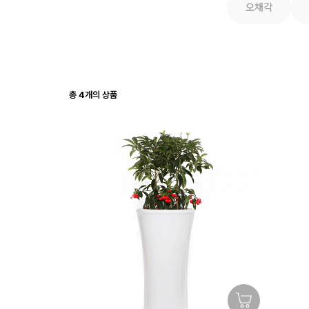
오채각
총
4
개의 상품