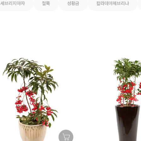
세브리지야자
철쭉
성황금
칼라데아제브리나