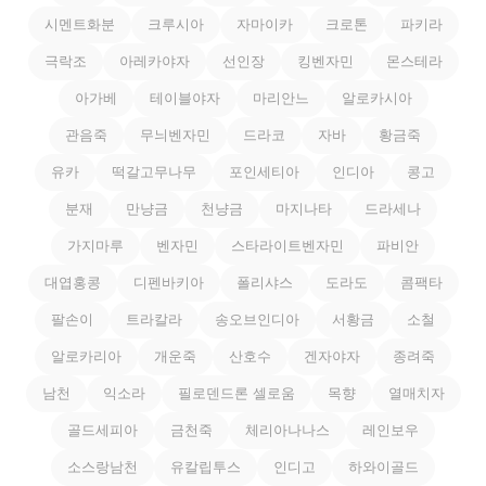
시멘트화분
크루시아
자마이카
크로톤
파키라
극락조
아레카야자
선인장
킹벤자민
몬스테라
아가베
테이블야자
마리안느
알로카시아
관음죽
무늬벤자민
드라코
자바
황금죽
유카
떡갈고무나무
포인세티아
인디아
콩고
분재
만냥금
천냥금
마지나타
드라세나
가지마루
벤자민
스타라이트벤자민
파비안
대엽홍콩
디펜바키아
폴리샤스
도라도
콤팩타
팔손이
트라칼라
송오브인디아
서황금
소철
알로카리아
개운죽
산호수
겐자야자
종려죽
남천
익소라
필로덴드론 셀로움
목향
열매치자
골드세피아
금천죽
체리아나나스
레인보우
소스랑남천
유칼립투스
인디고
하와이골드