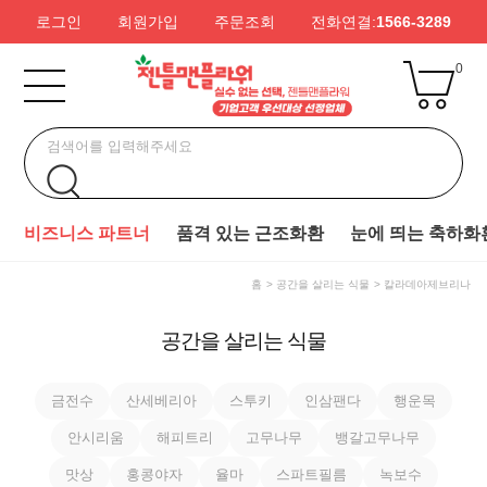
로그인
회원가입
주문조회
전화연결:
1566-3289
0
비즈니스 파트너
품격 있는 근조화환
눈에 띄는 축하화
홈
공간을 살리는 식물
칼라데아제브리나
공간을 살리는 식물
금전수
산세베리아
스투키
인삼팬다
행운목
안시리움
해피트리
고무나무
뱅갈고무나무
맛상
홍콩야자
율마
스파트필름
녹보수