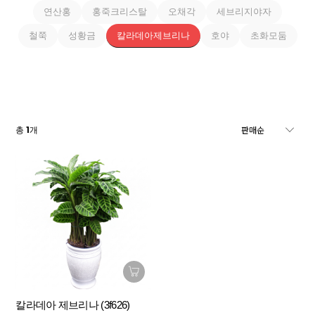
연산홍
홍죽크리스탈
오채각
세브리지야자
철쭉
성황금
칼라데아제브리나
호야
초화모둠
1
총
개
칼라데아 제브리나 (3f626)