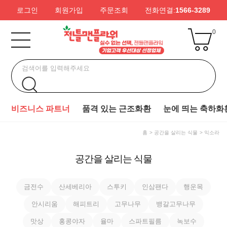
로그인
회원가입
주문조회
전화연결:
1566-3289
0
비즈니스 파트너
품격 있는 근조화환
눈에 띄는 축하화
홈
공간을 살리는 식물
익소라
공간을 살리는 식물
금전수
산세베리아
스투키
인삼팬다
행운목
안시리움
해피트리
고무나무
뱅갈고무나무
맛상
홍콩야자
율마
스파트필름
녹보수