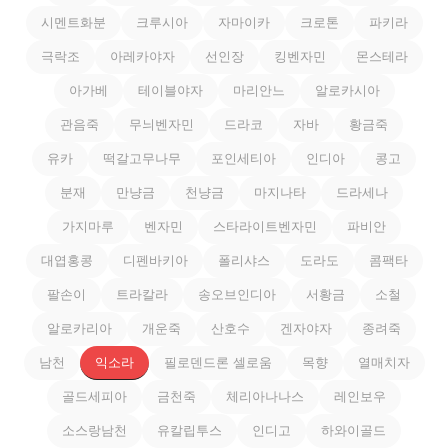
시멘트화분
크루시아
자마이카
크로톤
파키라
극락조
아레카야자
선인장
킹벤자민
몬스테라
아가베
테이블야자
마리안느
알로카시아
관음죽
무늬벤자민
드라코
자바
황금죽
유카
떡갈고무나무
포인세티아
인디아
콩고
분재
만냥금
천냥금
마지나타
드라세나
가지마루
벤자민
스타라이트벤자민
파비안
대엽홍콩
디펜바키아
폴리샤스
도라도
콤팩타
팔손이
트라칼라
송오브인디아
서황금
소철
알로카리아
개운죽
산호수
겐자야자
종려죽
남천
익소라
필로덴드론 셀로움
목향
열매치자
골드세피아
금천죽
체리아나나스
레인보우
소스랑남천
유칼립투스
인디고
하와이골드