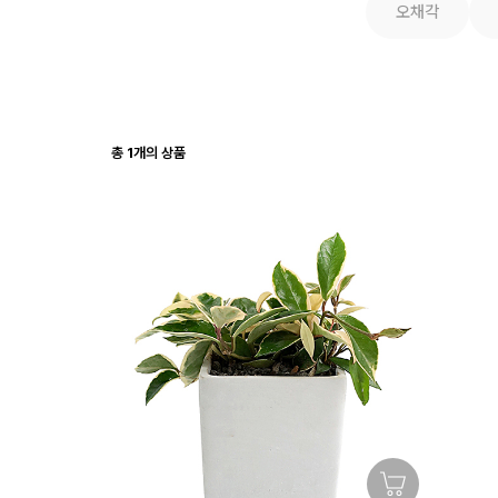
오채각
총
1
개의 상품