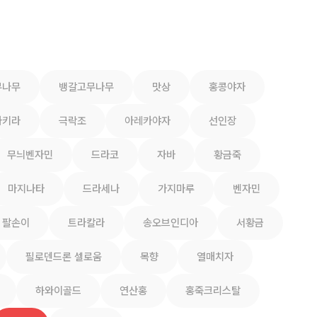
무나무
뱅갈고무나무
맛상
홍콩야자
파키라
극락조
아레카야자
선인장
무늬벤자민
드라코
자바
황금죽
마지나타
드라세나
가지마루
벤자민
팔손이
트라칼라
송오브인디아
서황금
필로덴드론 셀로움
목향
열매치자
하와이골드
연산홍
홍죽크리스탈