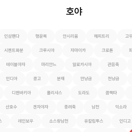
호야
인삼팬다
행운목
안시리움
해피트리
고
시멘트화분
크루시아
자마이카
크로톤
테이블야자
마리안느
알로카시아
관음죽
인디아
콩고
분재
만냥금
천냥금
디펜바키아
폴리샤스
도라도
콤팩타
산호수
겐자야자
종려죽
남천
익소라
스
레인보우
소스랑남천
유칼립투스
인디고