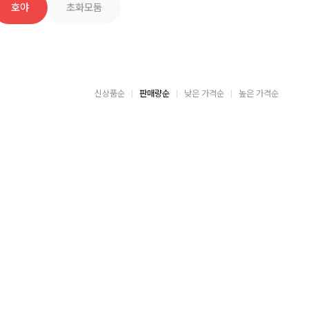
호야
초화모둠
신상품순
판매량순
낮은 가격순
높은 가격순