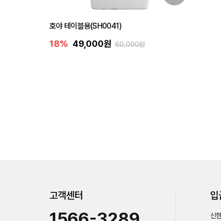
호야 테이블용(SH0041)
18%
49,000원
60,000원
고객센터
입
1566-3289
신한