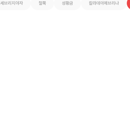
세브리지야자
철쭉
성황금
칼라데아제브리나