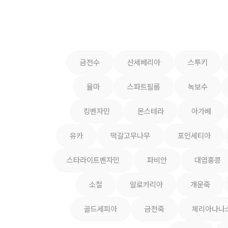
금전수
산세베리아
스투키
율마
스파트필름
녹보수
킹벤자민
몬스테라
아가베
유카
떡갈고무나무
포인세티아
스타라이트벤자민
파비안
대엽홍콩
소철
알로카리아
개운죽
골드세피아
금천죽
체리아나나