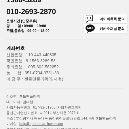
010-2693-2870
네이버톡톡 문의
운영시간 [연중무휴]
평 일 : 09:00 ~ 19:00
카카오채널 문의
주말,공휴일 : 09:00 ~ 18:00
계좌번호
신한은행 : 110-443-440805
국민은행 : 9-1566-3289-53
우리은행 : 1005-302-562252
농 협 : 351-0734-0731-33
예 금 주 : 젠틀맨플라워(임대현)
상호명 : 젠틀맨플라워
대표이사 : 임대현
사업자등록번호 : 617-92-51980
[사업자번호확인]
통신판매업신고번호 : 제2014-부산해운-0371호
주소 : 부산광역시 해운대구 송정광어골로82번길 144, 4층 젠틀맨플라워
이메일 :
help@gentlemanflower.com