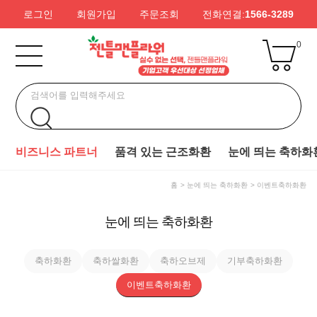
로그인
회원가입
주문조회
전화연결:
1566-3289
0
비즈니스 파트너
품격 있는 근조화환
눈에 띄는 축하화
홈
눈에 띄는 축하화환
이벤트축하화환
눈에 띄는 축하화환
축하화환
축하쌀화환
축하오브제
기부축하화환
이벤트축하화환