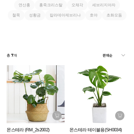
연산홍
홍죽크리스탈
오채각
세브리지야자
철쭉
성황금
칼라데아제브리나
호야
초화모둠
7
총
개
몬스테라 (RM_2s2002)
몬스테라 테이블용(SH0034)