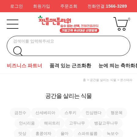
로그인
회원가입
주문조회
전화연결:
1566-3289
0
비즈니스 파트너
품격 있는 근조화환
눈에 띄는 축하화
홈
공간을 살리는 식물
몬스테라
공간을 살리는 식물
금전수
산세베리아
스투키
인삼팬다
행운목
안시리움
해피트리
고무나무
뱅갈고무나무
맛상
홍콩야자
율마
스파트필름
녹보수