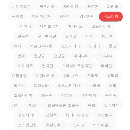
시멘트화분
크루시아
자마이카
크로톤
파키라
극락조
아레카야자
선인장
킹벤자민
몬스테라
아가베
테이블야자
마리안느
알로카시아
관음죽
무늬벤자민
드라코
자바
황금죽
유카
떡갈고무나무
포인세티아
인디아
콩고
분재
만냥금
천냥금
마지나타
드라세나
가지마루
벤자민
스타라이트벤자민
파비안
대엽홍콩
디펜바키아
폴리샤스
도라도
콤팩타
팔손이
트라칼라
송오브인디아
서황금
소철
알로카리아
개운죽
산호수
겐자야자
종려죽
남천
익소라
필로덴드론 셀로움
목향
열매치자
골드세피아
금천죽
체리아나나스
레인보우
소스랑남천
유칼립투스
인디고
하와이골드