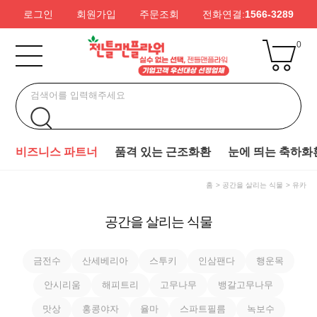
로그인
회원가입
주문조회
전화연결:
1566-3289
0
비즈니스 파트너
품격 있는 근조화환
눈에 띄는 축하화
홈
공간을 살리는 식물
유카
공간을 살리는 식물
금전수
산세베리아
스투키
인삼팬다
행운목
안시리움
해피트리
고무나무
뱅갈고무나무
맛상
홍콩야자
율마
스파트필름
녹보수