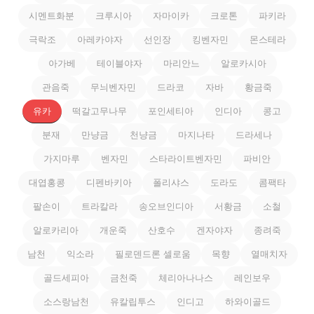
시멘트화분
크루시아
자마이카
크로톤
파키라
극락조
아레카야자
선인장
킹벤자민
몬스테라
아가베
테이블야자
마리안느
알로카시아
관음죽
무늬벤자민
드라코
자바
황금죽
유카
떡갈고무나무
포인세티아
인디아
콩고
분재
만냥금
천냥금
마지나타
드라세나
가지마루
벤자민
스타라이트벤자민
파비안
대엽홍콩
디펜바키아
폴리샤스
도라도
콤팩타
팔손이
트라칼라
송오브인디아
서황금
소철
알로카리아
개운죽
산호수
겐자야자
종려죽
남천
익소라
필로덴드론 셀로움
목향
열매치자
골드세피아
금천죽
체리아나나스
레인보우
소스랑남천
유칼립투스
인디고
하와이골드