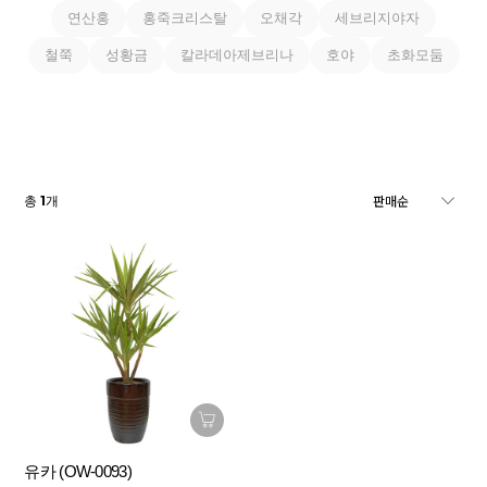
연산홍
홍죽크리스탈
오채각
세브리지야자
철쭉
성황금
칼라데아제브리나
호야
초화모둠
1
총
개
유카 (OW-0093)