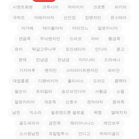
시멘트화분
크루시아
자마이카
크로톤
파키라
극락조
아레카야자
선인장
킹벤자민
몬스테라
아가베
테이블야자
마리안느
알로카시아
관음죽
무늬벤자민
드라코
자바
황금죽
유카
떡갈고무나무
포인세티아
인디아
콩고
분재
만냥금
천냥금
마지나타
드라세나
가지마루
벤자민
스타라이트벤자민
파비안
대엽홍콩
디펜바키아
폴리샤스
도라도
콤팩타
팔손이
트라칼라
송오브인디아
서황금
소철
알로카리아
개운죽
산호수
겐자야자
종려죽
남천
익소라
필로덴드론 셀로움
목향
열매치자
골드세피아
금천죽
체리아나나스
레인보우
소스랑남천
유칼립투스
인디고
하와이골드