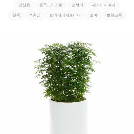
연산홍
홍죽크리스탈
오채각
세브리지야자
철쭉
성황금
칼라데아제브리나
호야
초화모둠