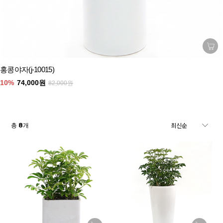
홍콩야자(j-10015)
10%
74,000원
82,000원
8
총
개