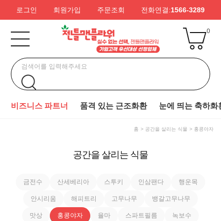
로그인
회원가입
주문조회
전화연결:
1566-3289
0
비즈니스 파트너
품격 있는 근조화환
눈에 띄는 축하화
홈
공간을 살리는 식물
홍콩야자
공간을 살리는 식물
금전수
산세베리아
스투키
인삼팬다
행운목
안시리움
해피트리
고무나무
뱅갈고무나무
맛상
홍콩야자
율마
스파트필름
녹보수