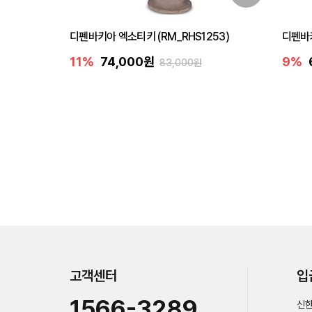
디펜바키아 엑소티키 (RM_RHS1253)
디펜바키
11%
74,000원
9%
83,000원
고객센터
입
1566-3289
신한