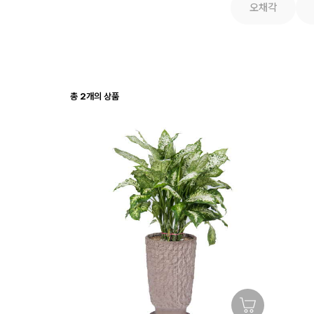
오채각
총
2
개의 상품