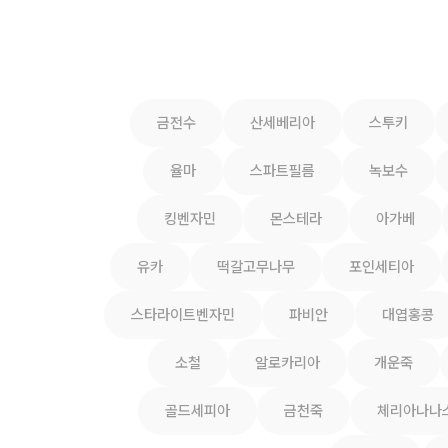
금전수
산세베리아
스투키
율마
스파트필름
녹보수
킹벤자민
몬스테라
아가베
유카
떡갈고무나무
포인세티아
스타라이트벤자민
파비안
대엽홍콩
소철
알로카리아
개운죽
골드세피아
금천죽
체리아나나