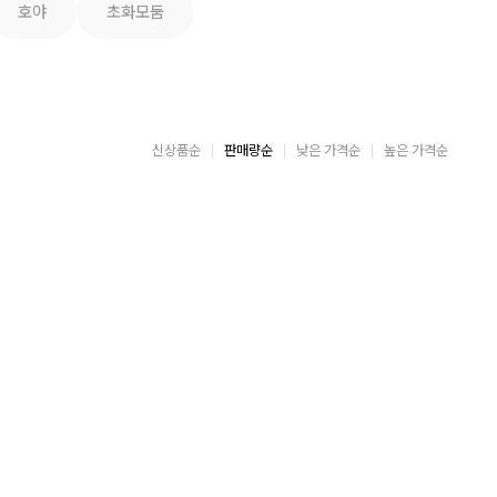
호야
초화모둠
신상품순
판매량순
낮은 가격순
높은 가격순