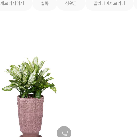
세브리지야자
철쭉
성황금
칼라데아제브리나