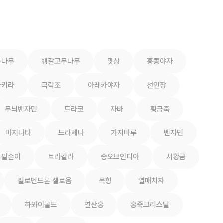
무나무
뱅갈고무나무
맛상
홍콩야자
파키라
극락조
아레카야자
선인장
무늬벤자민
드라코
자바
황금죽
마지나타
드라세나
가지마루
벤자민
팔손이
트라칼라
송오브인디아
서황금
필로덴드론 셀로움
목향
열매치자
하와이골드
연산홍
홍죽크리스탈