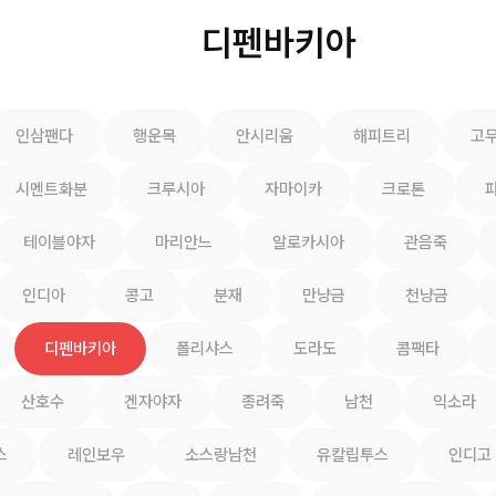
디펜바키아
인삼팬다
행운목
안시리움
해피트리
고
시멘트화분
크루시아
자마이카
크로톤
테이블야자
마리안느
알로카시아
관음죽
인디아
콩고
분재
만냥금
천냥금
디펜바키아
폴리샤스
도라도
콤팩타
산호수
겐자야자
종려죽
남천
익소라
스
레인보우
소스랑남천
유칼립투스
인디고