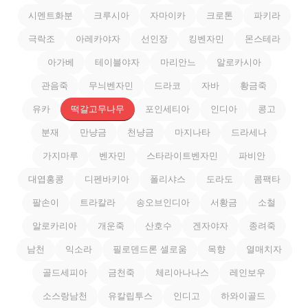
시멘트화분
크루시아
자마이카
크로톤
파키라
극락조
아레카야자
선인장
킹벤자민
몬스테라
아가베
테이블야자
마리안느
알로카시아
관음죽
무늬벤자민
드라코
자바
황금죽
유카
떡갈고무나무
포인세티아
인디아
콩고
분재
만냥금
천냥금
마지나타
드라세나
가지마루
벤자민
스타라이트벤자민
파비안
대엽홍콩
디펜바키아
폴리샤스
도라도
콤팩타
팔손이
트라칼라
송오브인디아
서황금
소철
알로카리아
개운죽
산호수
겐자야자
종려죽
남천
익소라
필로덴드론 셀로움
목향
열매치자
골드세피아
금천죽
체리아나나스
레인보우
소스랑남천
유칼립투스
인디고
하와이골드