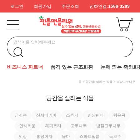
로그인
회원가입
주문조회
전화연결:
1566-3289
0
비즈니스 파트너
품격 있는 근조화환
눈에 띄는 축하화
홈
공간을 살리는 식물
떡갈고무나무
공간을 살리는 식물
금전수
산세베리아
스투키
인삼팬다
행운목
안시리움
해피트리
고무나무
뱅갈고무나무
맛상
홍콩야자
율마
스파트필름
녹보수