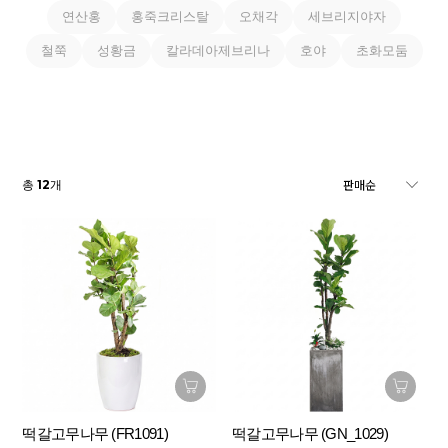
연산홍
홍죽크리스탈
오채각
세브리지야자
철쭉
성황금
칼라데아제브리나
호야
초화모둠
12
총
개
떡갈고무나무 (FR1091)
떡갈고무나무 (GN_1029)