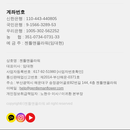
계좌번호
신한은행 : 110-443-440805
국민은행 : 9-1566-3289-53
우리은행 : 1005-302-562252
농 협 : 351-0734-0731-33
예 금 주 : 젠틀맨플라워(임대현)
상호명 : 젠틀맨플라워
대표이사 : 임대현
사업자등록번호 : 617-92-51980
[사업자번호확인]
통신판매업신고번호 : 제2014-부산해운-0371호
주소 : 부산광역시 해운대구 송정광어골로82번길 144, 4층 젠틀맨플라워
이메일 :
help@gentlemanflower.com
개인정보취급책임자 : 노현수 이사 / 이귀환 본부장
copyright⒞젠틀맨플라워 all right reserved