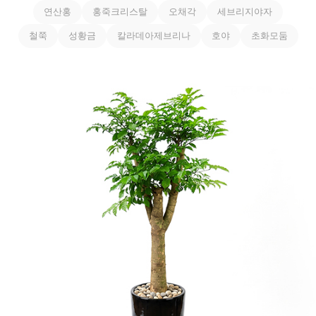
연산홍
홍죽크리스탈
오채각
세브리지야자
철쭉
성황금
칼라데아제브리나
호야
초화모둠