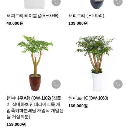
해피트리 테이블용(SH0048)
해피트리 ( FT0150 )
49,000원
139,000원
행복나무A형 (OW-1102) [집들
해피트리C(OW-1060)
이 실내화초 인테리어식물 개
169,000원
업축하화분배달 개업식 개업선
물 거실화분]
159,000원