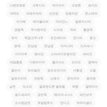
시멘트화분
크루시아
자마이카
크로톤
파키라
극락조
아레카야자
선인장
킹벤자민
몬스테라
아가베
테이블야자
마리안느
알로카시아
관음죽
무늬벤자민
드라코
자바
황금죽
유카
떡갈고무나무
포인세티아
인디아
콩고
분재
만냥금
천냥금
마지나타
드라세나
가지마루
벤자민
스타라이트벤자민
파비안
대엽홍콩
디펜바키아
폴리샤스
도라도
콤팩타
팔손이
트라칼라
송오브인디아
서황금
소철
알로카리아
개운죽
산호수
겐자야자
종려죽
남천
익소라
필로덴드론 셀로움
목향
열매치자
골드세피아
금천죽
체리아나나스
레인보우
소스랑남천
유칼립투스
인디고
하와이골드