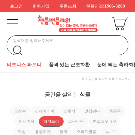
로그인
회원가입
주문조회
전화연결:
1566-3289
0
비즈니스 파트너
품격 있는 근조화환
눈에 띄는 축하화
홈
공간을 살리는 식물
해피트리
공간을 살리는 식물
금전수
산세베리아
스투키
인삼팬다
행운목
안시리움
해피트리
고무나무
뱅갈고무나무
맛상
홍콩야자
율마
스파트필름
녹보수