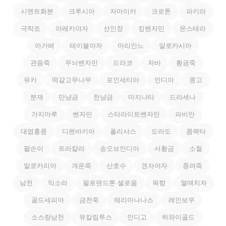
시멘트화분
크루시아
자마이카
크로톤
파키라
극락조
아레카야자
선인장
킹벤자민
몬스테라
아가베
테이블야자
마리안느
알로카시아
관음죽
무늬벤자민
드라코
자바
황금죽
유카
떡갈고무나무
포인세티아
인디아
콩고
분재
만냥금
천냥금
마지나타
드라세나
가지마루
벤자민
스타라이트벤자민
파비안
대엽홍콩
디펜바키아
폴리샤스
도라도
콤팩타
팔손이
트라칼라
송오브인디아
서황금
소철
알로카리아
개운죽
산호수
겐자야자
종려죽
남천
익소라
필로덴드론 셀로움
목향
열매치자
골드세피아
금천죽
체리아나나스
레인보우
소스랑남천
유칼립투스
인디고
하와이골드