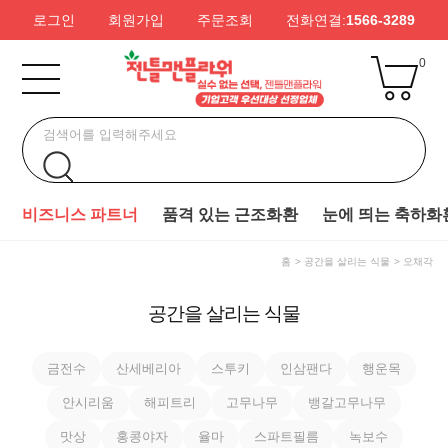
로그인
회원가입
주문조회
전화연결:
1566-3289
0
비즈니스 파트너
품격 있는 근조화환
눈에 띄는 축하화
홈
공간을 살리는 식물
오채각
공간을 살리는 식물
금전수
산세베리아
스투키
인삼팬다
행운목
안시리움
해피트리
고무나무
뱅갈고무나무
맛상
홍콩야자
율마
스파트필름
녹보수