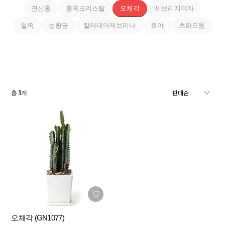
연산홍
홍죽크리스탈
오채각
세브리지야자
철쭉
성황금
칼라데아제브리나
호야
초화모둠
1
총
개
오채각 (GN1077)