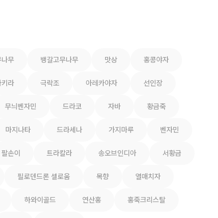
무나무
뱅갈고무나무
맛상
홍콩야자
파키라
극락조
아레카야자
선인장
무늬벤자민
드라코
자바
황금죽
마지나타
드라세나
가지마루
벤자민
팔손이
트라칼라
송오브인디아
서황금
필로덴드론 셀로움
목향
열매치자
하와이골드
연산홍
홍죽크리스탈