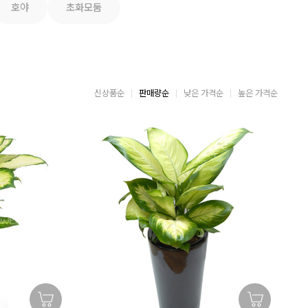
호야
초화모둠
신상품순
판매량순
낮은 가격순
높은 가격순