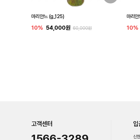
마리안느 (g_125)
마리안느
10%
54,000원
10%
60,000원
고객센터
입
1566-3289
신한