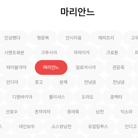
마리안느
인삼팬다
행운목
안시리움
해피트리
고
시멘트화분
크루시아
자마이카
크로톤
테이블야자
마리안느
알로카시아
관음죽
인디아
콩고
분재
만냥금
천냥금
디펜바키아
폴리샤스
도라도
콤팩타
산호수
겐자야자
종려죽
남천
익소라
스
레인보우
소스랑남천
유칼립투스
인디고