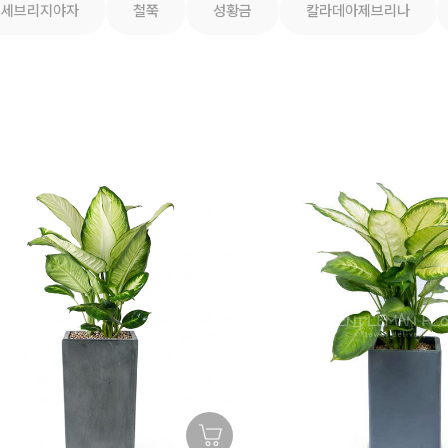
세브리지야자
철쭉
성황금
칼라데아제브리나