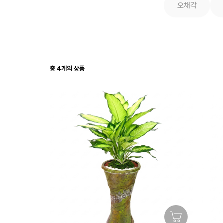
오채각
총
4
개의 상품