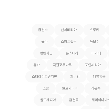
금전수
산세베리아
스투키
율마
스파트필름
녹보수
킹벤자민
몬스테라
아가베
유카
떡갈고무나무
포인세티아
스타라이트벤자민
파비안
대엽홍콩
소철
알로카리아
개운죽
골드세피아
금천죽
체리아나나