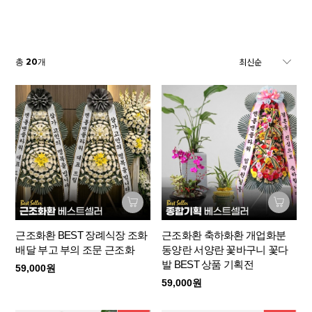
20
총
개
근조화환 BEST 장례식장 조화
근조화환 축하화환 개업화분
배달 부고 부의 조문 근조화
동양란 서양란 꽃바구니 꽃다
발 BEST 상품 기획전
59,000원
59,000원