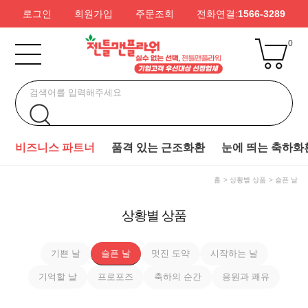
로그인
회원가입
주문조회
전화연결:
1566-3289
0
비즈니스 파트너
품격 있는 근조화환
눈에 띄는 축하화
홈
상황별 상품
슬픈 날
상황별 상품
기쁜 날
슬픈 날
멋진 도약
시작하는 날
기억할 날
프로포즈
축하의 순간
응원과 쾌유