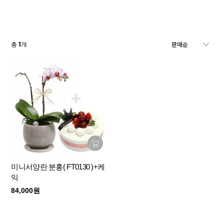
1
총
개
미니서양란 분홍( FT0130 )+케
익
84,000원