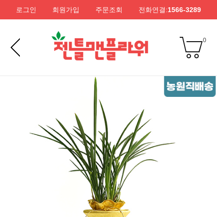
로그인
회원가입
주문조회
전화연결:
1566-3289
0