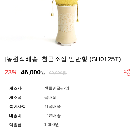
[농원직배송] 철골소심 일반형 (SH0125T)
23
%
46,000
원
60,000원
제조사
젠틀맨플라워
제조국
국내외
특이사항
전국배송
배송비
무료배송
적립금
1,380원