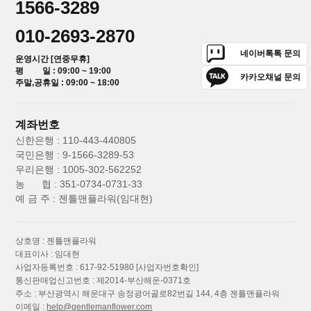
1566-3289
010-2693-2870
네이버톡톡 문의
운영시간 [연중무휴]
평 일 : 09:00 ~ 19:00
카카오채널 문의
주말,공휴일 : 09:00 ~ 18:00
계좌번호
신한은행 : 110-443-440805
국민은행 : 9-1566-3289-53
우리은행 : 1005-302-562252
농 협 : 351-0734-0731-33
예 금 주 : 젠틀맨플라워(임대현)
상호명 : 젠틀맨플라워
대표이사 : 임대현
사업자등록번호 : 617-92-51980
[사업자번호확인]
통신판매업신고번호 : 제2014-부산해운-0371호
주소 : 부산광역시 해운대구 송정광어골로82번길 144, 4층 젠틀맨플라워
이메일 :
help@gentlemanflower.com