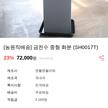
[농원직배송] 금전수 중형 화분 (SH0017T)
23
%
72,000
원
94,000원
제조사
젠틀맨플라워
제조국
국내외
특이사항
전국배송
배송비
무료배송
적립금
2,160원