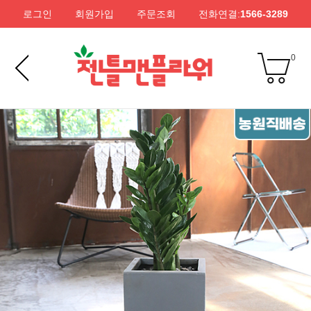
로그인
회원가입
주문조회
전화연결:
1566-3289
0