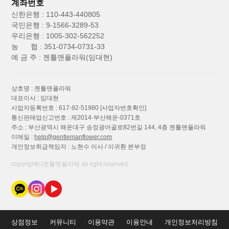
계좌번호
신한은행 : 110-443-440805
국민은행 : 9-1566-3289-53
우리은행 : 1005-302-562252
농 협 : 351-0734-0731-33
예 금 주 : 젠틀맨플라워(임대현)
상호명 : 젠틀맨플라워
대표이사 : 임대현
사업자등록번호 : 617-92-51980
[사업자번호확인]
통신판매업신고번호 : 제2014-부산해운-0371호
주소 : 부산광역시 해운대구 송정광어골로82번길 144, 4층 젠틀맨플라워
이메일 :
help@gentlemanflower.com
개인정보취급책임자 : 노현수 이사 / 이귀환 본부장
copyright⒞젠틀맨플라워 all right reserved
상점정보
커뮤니티
이용약관
이용안내
개인정보처리방침