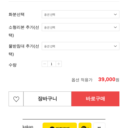
화분선택
소형리본 추가(선
택)
물받침대 추가(선
택)
수량
39,000
옵션 적용가
원
장바구니
바로구매