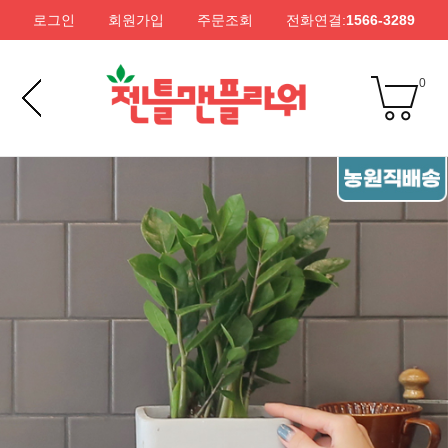
로그인
회원가입
주문조회
전화연결:
1566-3289
0