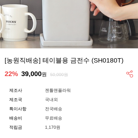
[농원직배송] 테이블용 금전수 (SH0180T)
22
%
39,000
원
50,000원
제조사
젠틀맨플라워
제조국
국내외
특이사항
전국배송
배송비
무료배송
적립금
1,170원