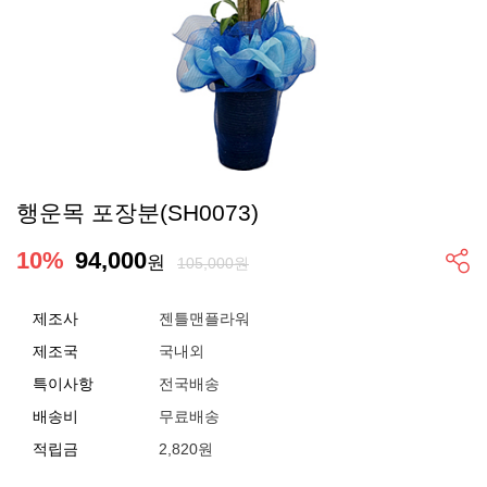
행운목 포장분(SH0073)
10
%
94,000
원
105,000원
제조사
젠틀맨플라워
제조국
국내외
특이사항
전국배송
배송비
무료배송
적립금
2,820원