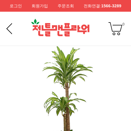
로그인
회원가입
주문조회
전화연결:
1566-3289
0