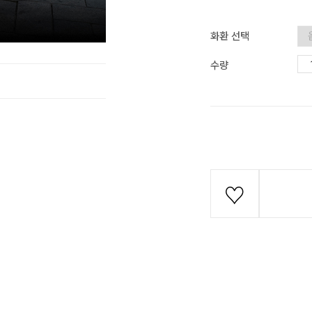
화환 선택
수량