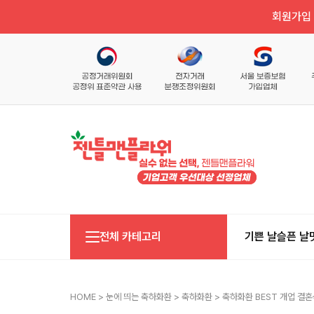
회원가입 
전체 카테고리
기쁜 날
슬픈 날
HOME
>
눈에 띄는 축하화환
>
축하화환
> 축하화환 BEST 개업 결