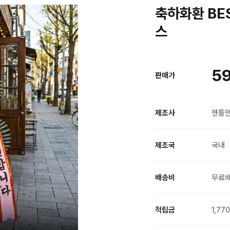
축하화환 BE
스
59
판매가
제조사
젠틀
제조국
국내
배송비
무료
적립금
1,77