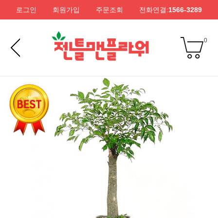
로그인
회원가입
주문조회
전화연결:
1566-3289
0