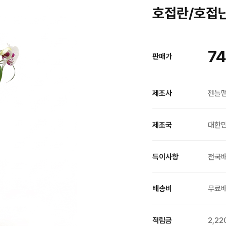
호접란/호접난 
74
판매가
제조사
젠틀
제조국
대한
특이사항
전국
배송비
무료
적립금
2,22