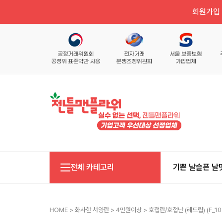
회원가입 
전체 카테고리
기쁜 날
슬픈 날
HOME
>
화사한 서양란
>
4만원이상
> 호접란/호접난 (레드립) (f_10