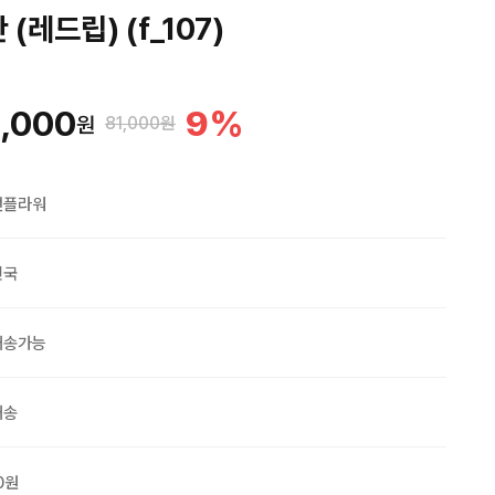
(레드립) (f_107)
,000
9
%
원
81,000원
맨플라워
민국
배송가능
배송
0원