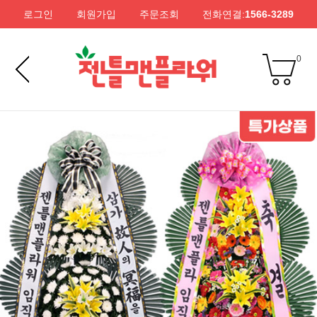
로그인
회원가입
주문조회
전화연결:
1566-3289
0