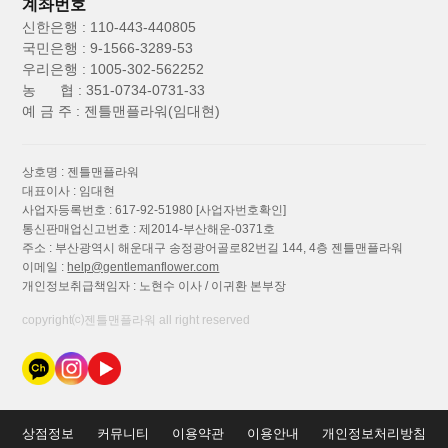
계좌번호
신한은행 : 110-443-440805
국민은행 : 9-1566-3289-53
우리은행 : 1005-302-562252
농 협 : 351-0734-0731-33
예 금 주 : 젠틀맨플라워(임대현)
상호명 : 젠틀맨플라워
대표이사 : 임대현
사업자등록번호 : 617-92-51980
[사업자번호확인]
통신판매업신고번호 : 제2014-부산해운-0371호
주소 : 부산광역시 해운대구 송정광어골로82번길 144, 4층 젠틀맨플라워
이메일 :
help@gentlemanflower.com
개인정보취급책임자 : 노현수 이사 / 이귀환 본부장
copyright⒞젠틀맨플라워 all right reserved
상점정보
커뮤니티
이용약관
이용안내
개인정보처리방침