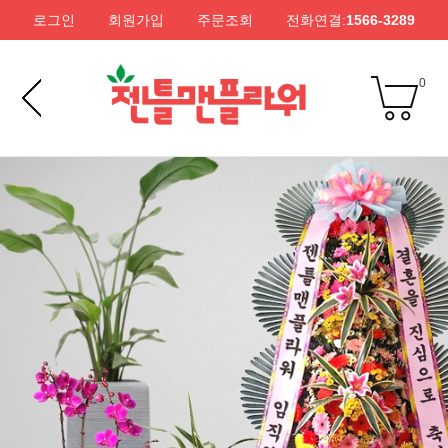
로그인
회원가입
주문조회
전화연결:
1566-3289
0