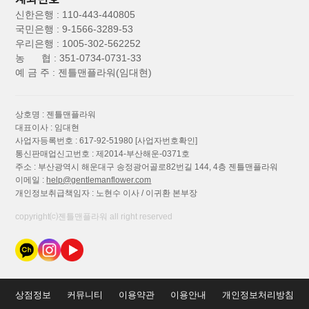
신한은행 : 110-443-440805
국민은행 : 9-1566-3289-53
우리은행 : 1005-302-562252
농 협 : 351-0734-0731-33
예 금 주 : 젠틀맨플라워(임대현)
상호명 : 젠틀맨플라워
대표이사 : 임대현
사업자등록번호 : 617-92-51980
[사업자번호확인]
통신판매업신고번호 : 제2014-부산해운-0371호
주소 : 부산광역시 해운대구 송정광어골로82번길 144, 4층 젠틀맨플라워
이메일 :
help@gentlemanflower.com
개인정보취급책임자 : 노현수 이사 / 이귀환 본부장
copyright⒞젠틀맨플라워 all right reserved
상점정보
커뮤니티
이용약관
이용안내
개인정보처리방침