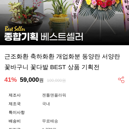
근조화환 축하화환 개업화분 동양란 서양란
꽃바구니 꽃다발 BEST 상품 기획전
41
%
59,000
원
100,000원
제조사
젠틀맨플라워
제조국
국내
특이사항
배송비
무료배송