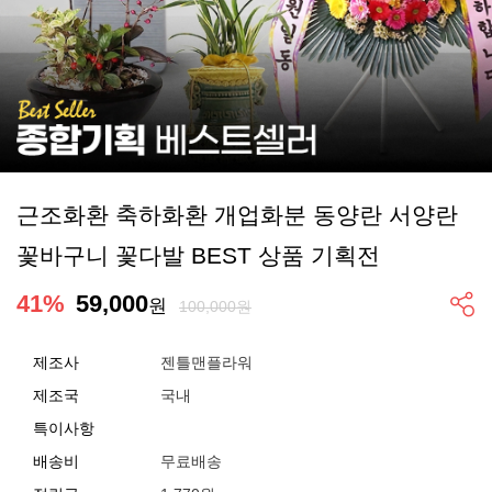
근조화환 축하화환 개업화분 동양란 서양란
꽃바구니 꽃다발 BEST 상품 기획전
41
%
59,000
원
100,000원
제조사
젠틀맨플라워
제조국
국내
특이사항
배송비
무료배송