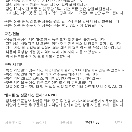
-일반 배달 상품은 주문 후 3시간 이내 배달됩니다.
-당일 배달 또는 원하는 날짜, 시간에 맞춰 배달됩니다.
-평일 18시 이전 주문 건 및 주말 16시 이전 주문 건은 당일 배달됩니다.
-도서산간 지역 및 읍, 면, 리 지역의 경우 미리 고객센터로 상담 부탁드립니다.
...
-택배 상품 중 당일 발송 상품은 평일 낮 12시 주문 건까지 당일 발송됩니다.
-택배 상품 중 주문 제작 상품은 주문 후 1~7일 안에 발송됩니다.
교환/환불
-식물의 특성상 제작/출고된 상품은 교환 및 환불이 불가능합니다.
-고객님의 배달지 정보 오류에 의한 주문 건은 취소 및 환불이 불가능합니다.
-단순 변심 및 고객님의 책임에 의해 훼손된 경우 취소 및 환불이 불가합니다.
-식물의 특성상 계절 및 지역에 따라 이미지와 다를 수 있습니다.
-위 사유로는 취소 및 환불이 불가능합니다.
구매 시 TIP
-특정 기념일의 경우 시간 지정 배달이 불가능하며, 배달이 지연될 수 있습니다.
-특정 기념일엔 하루 전 미리 예약 주문을 해주시기 바랍니다.
-특정 기념일(크리스마스, 어버이날, 인사이동 기간, 기념일 등)
-맞춤 제작을 원하실 경우 고객센터로 상담 부탁드립니다.
-상품 이미지는 모니터 및 폰 색상 설정 등으로 인해 다르게 보일 수 있습니다.
해피콜 및 상품사진 문자 SERVICE
-정확한 주문정보 확인을 위해 주문 후 전담 매니저의 해피콜이 이루어집니다.
-배달이 완료된 후 주문하신 고객님께 실제 배달된 상품 사진을 보내드립니다.
상품후기(
)
제품상세
배송정보
Q&A
관련상품