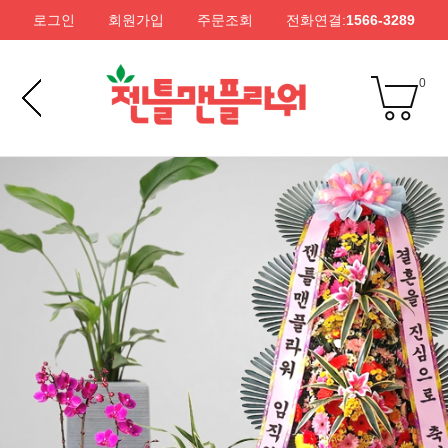
로그인
회원가입
주문조회
전화연결:
1566-3289
0