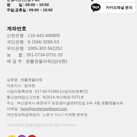
평 일 : 09:00 ~ 19:00
카카오채널 문의
주말,공휴일 : 09:00 ~ 18:00
계좌번호
신한은행 : 110-443-440805
국민은행 : 9-1566-3289-53
우리은행 : 1005-302-562252
농 협 : 351-0734-0731-33
예 금 주 : 젠틀맨플라워(임대현)
상호명 : 젠틀맨플라워
대표이사 : 임대현
사업자등록번호 : 617-92-51980
[사업자번호확인]
통신판매업신고번호 : 제2014-부산해운-0371호
주소 : 부산광역시 해운대구 송정광어골로82번길 144, 4층 젠틀맨플라워
이메일 :
help@gentlemanflower.com
개인정보취급책임자 : 노현수 이사 / 이귀환 본부장
copyright⒞젠틀맨플라워 all right reserved