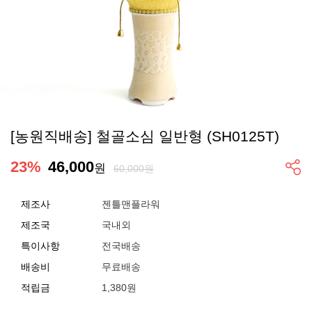
[농원직배송] 철골소심 일반형 (SH0125T)
23
%
46,000
원
60,000원
제조사
젠틀맨플라워
제조국
국내외
특이사항
전국배송
배송비
무료배송
적립금
1,380원