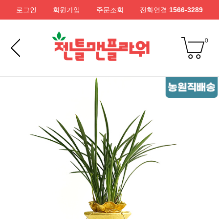
로그인
회원가입
주문조회
전화연결:
1566-3289
0