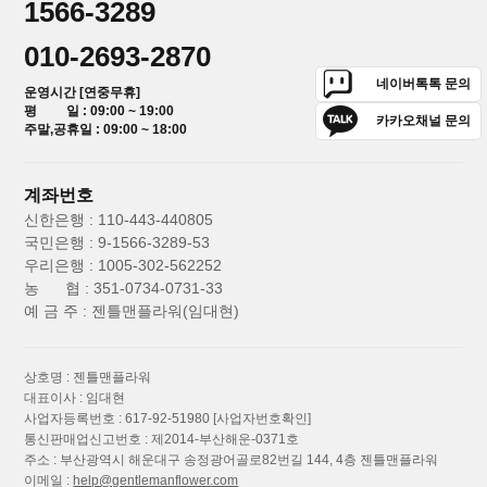
1566-3289
010-2693-2870
네이버톡톡 문의
운영시간 [연중무휴]
평 일 : 09:00 ~ 19:00
카카오채널 문의
주말,공휴일 : 09:00 ~ 18:00
계좌번호
신한은행 : 110-443-440805
국민은행 : 9-1566-3289-53
우리은행 : 1005-302-562252
농 협 : 351-0734-0731-33
예 금 주 : 젠틀맨플라워(임대현)
상호명 : 젠틀맨플라워
대표이사 : 임대현
사업자등록번호 : 617-92-51980
[사업자번호확인]
통신판매업신고번호 : 제2014-부산해운-0371호
주소 : 부산광역시 해운대구 송정광어골로82번길 144, 4층 젠틀맨플라워
이메일 :
help@gentlemanflower.com