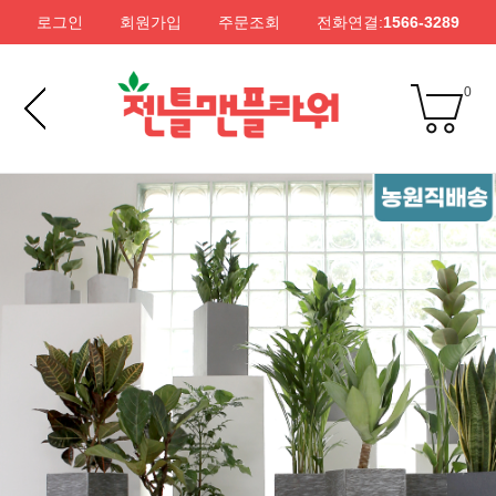
로그인
회원가입
주문조회
전화연결:
1566-3289
0