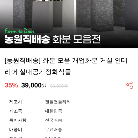
[농원직배송] 화분 모음 개업화분 거실 인테
리어 실내공기정화식물
35
%
39,000
원
60,000원
제조사
젠틀맨플라워
제조국
대한민국
특이사항
전국배송
배송비
무료배송