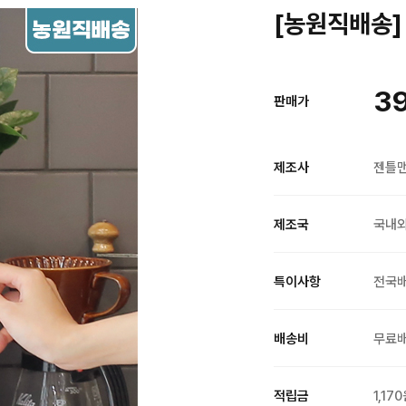
[농원직배송] 
39
판매가
제조사
젠틀
제조국
국내
특이사항
전국
배송비
무료
적립금
1,17