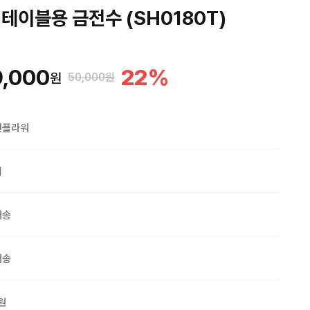
테이블용 금전수 (SH0180T)
,000
22
%
원
50,000원
맨플라워
외
배송
배송
0원