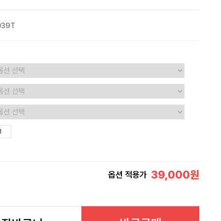
039T
39,000
원
옵션 적용가