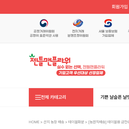
회원가입 
전체 카테고리
기쁜 날
슬픈 날
HOME
>
산지 농장 배송
>
테이블화분
> [농원직배송] 테이블용 금전수 