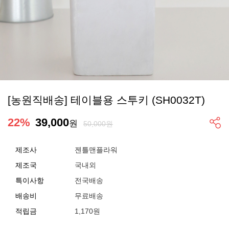
[농원직배송] 테이블용 스투키 (SH0032T)
22
%
39,000
원
50,000원
제조사
젠틀맨플라워
제조국
국내외
특이사항
전국배송
배송비
무료배송
적립금
1,170원