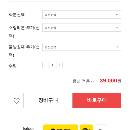
화분선택
소형리본 추가(선
택)
물받침대 추가(선
택)
수량
39,000
옵션 적용가
원
장바구니
바로구매