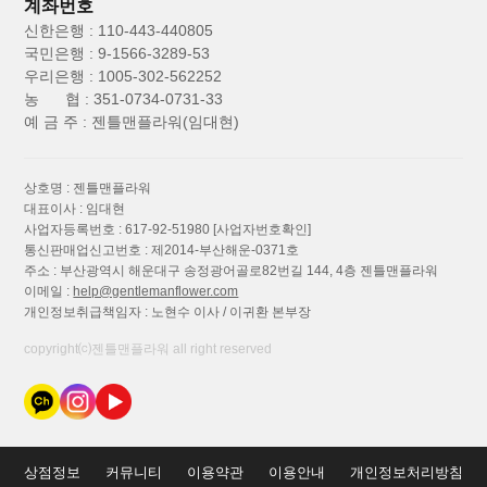
계좌번호
신한은행 : 110-443-440805
국민은행 : 9-1566-3289-53
우리은행 : 1005-302-562252
농 협 : 351-0734-0731-33
예 금 주 : 젠틀맨플라워(임대현)
상호명 : 젠틀맨플라워
대표이사 : 임대현
사업자등록번호 : 617-92-51980
[사업자번호확인]
통신판매업신고번호 : 제2014-부산해운-0371호
주소 : 부산광역시 해운대구 송정광어골로82번길 144, 4층 젠틀맨플라워
이메일 :
help@gentlemanflower.com
개인정보취급책임자 : 노현수 이사 / 이귀환 본부장
copyright⒞젠틀맨플라워 all right reserved
상점정보
커뮤니티
이용약관
이용안내
개인정보처리방침