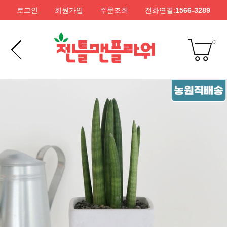
로그인
회원가입
주문조회
전화연결:
1566-3289
0