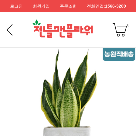
로그인
회원가입
주문조회
전화연결:
1566-3289
0