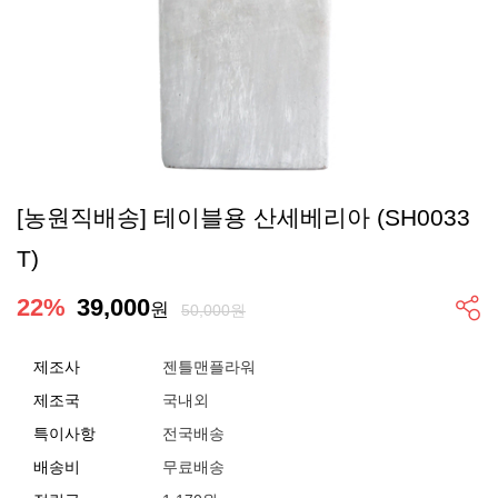
[농원직배송] 테이블용 산세베리아 (SH0033
T)
22
%
39,000
원
50,000원
제조사
젠틀맨플라워
제조국
국내외
특이사항
전국배송
배송비
무료배송