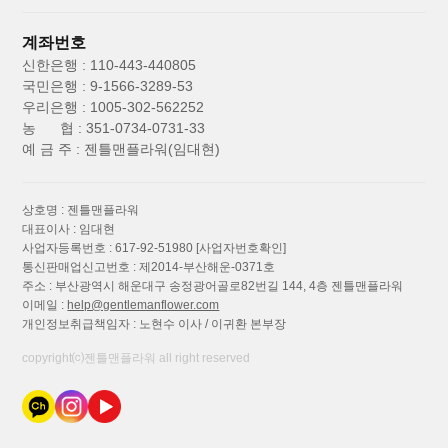
계좌번호
신한은행 : 110-443-440805
국민은행 : 9-1566-3289-53
우리은행 : 1005-302-562252
농 협 : 351-0734-0731-33
예 금 주 : 젠틀맨플라워(임대현)
상호명 : 젠틀맨플라워
대표이사 : 임대현
사업자등록번호 : 617-92-51980
[사업자번호확인]
통신판매업신고번호 : 제2014-부산해운-0371호
주소 : 부산광역시 해운대구 송정광어골로82번길 144, 4층 젠틀맨플라워
이메일 :
help@gentlemanflower.com
개인정보취급책임자 : 노현수 이사 / 이귀환 본부장
copyright⒞젠틀맨플라워 all right reserved