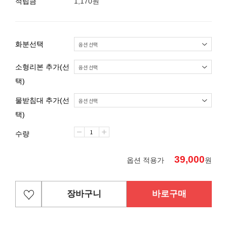
적립금
1,170원
화분선택
소형리본 추가(선
택)
물받침대 추가(선
택)
수량
39,000
옵션 적용가
원
장바구니
바로구매