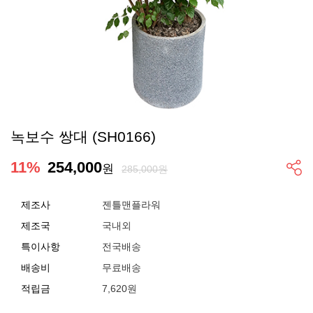
녹보수 쌍대 (SH0166)
11
%
254,000
원
285,000원
제조사
젠틀맨플라워
제조국
국내외
특이사항
전국배송
배송비
무료배송
적립금
7,620원