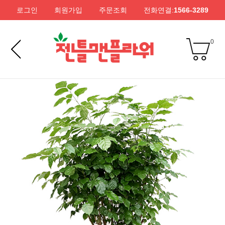
로그인
회원가입
주문조회
전화연결:
1566-3289
0