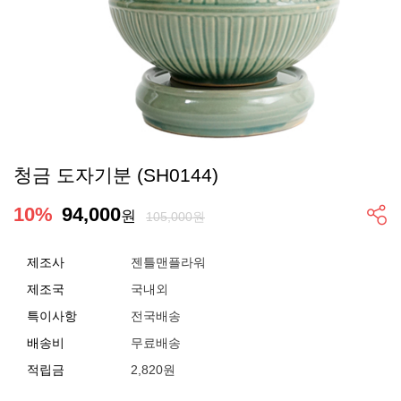
청금 도자기분 (SH0144)
10
%
94,000
원
105,000원
제조사
젠틀맨플라워
제조국
국내외
특이사항
전국배송
배송비
무료배송
적립금
2,820원