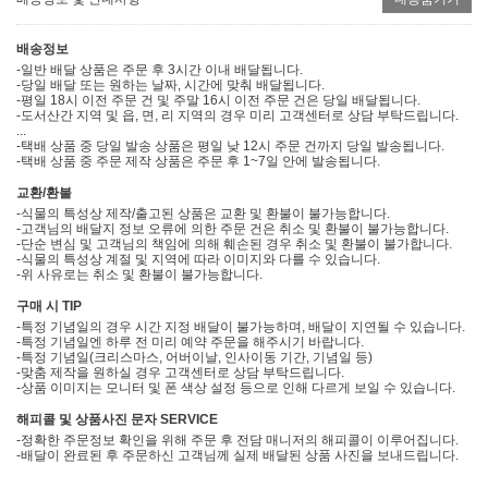
배송정보
-일반 배달 상품은 주문 후 3시간 이내 배달됩니다.
-당일 배달 또는 원하는 날짜, 시간에 맞춰 배달됩니다.
-평일 18시 이전 주문 건 및 주말 16시 이전 주문 건은 당일 배달됩니다.
-도서산간 지역 및 읍, 면, 리 지역의 경우 미리 고객센터로 상담 부탁드립니다.
...
-택배 상품 중 당일 발송 상품은 평일 낮 12시 주문 건까지 당일 발송됩니다.
-택배 상품 중 주문 제작 상품은 주문 후 1~7일 안에 발송됩니다.
교환/환불
-식물의 특성상 제작/출고된 상품은 교환 및 환불이 불가능합니다.
-고객님의 배달지 정보 오류에 의한 주문 건은 취소 및 환불이 불가능합니다.
-단순 변심 및 고객님의 책임에 의해 훼손된 경우 취소 및 환불이 불가합니다.
-식물의 특성상 계절 및 지역에 따라 이미지와 다를 수 있습니다.
-위 사유로는 취소 및 환불이 불가능합니다.
구매 시 TIP
-특정 기념일의 경우 시간 지정 배달이 불가능하며, 배달이 지연될 수 있습니다.
-특정 기념일엔 하루 전 미리 예약 주문을 해주시기 바랍니다.
-특정 기념일(크리스마스, 어버이날, 인사이동 기간, 기념일 등)
-맞춤 제작을 원하실 경우 고객센터로 상담 부탁드립니다.
-상품 이미지는 모니터 및 폰 색상 설정 등으로 인해 다르게 보일 수 있습니다.
해피콜 및 상품사진 문자 SERVICE
-정확한 주문정보 확인을 위해 주문 후 전담 매니저의 해피콜이 이루어집니다.
-배달이 완료된 후 주문하신 고객님께 실제 배달된 상품 사진을 보내드립니다.