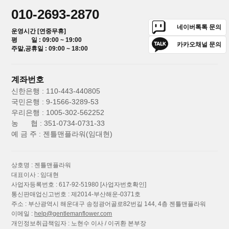
010-2693-2870
네이버톡톡 문의
운영시간 [연중무휴]
평 일 : 09:00 ~ 19:00
카카오채널 문의
주말,공휴일 : 09:00 ~ 18:00
계좌번호
신한은행 : 110-443-440805
국민은행 : 9-1566-3289-53
우리은행 : 1005-302-562252
농 협 : 351-0734-0731-33
예 금 주 : 젠틀맨플라워(임대현)
상호명 : 젠틀맨플라워
대표이사 : 임대현
사업자등록번호 : 617-92-51980
[사업자번호확인]
통신판매업신고번호 : 제2014-부산해운-0371호
주소 : 부산광역시 해운대구 송정광어골로82번길 144, 4층 젠틀맨플라워
이메일 :
help@gentlemanflower.com
개인정보취급책임자 : 노현수 이사 / 이귀환 본부장