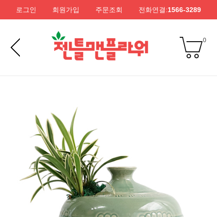
로그인
회원가입
주문조회
전화연결:
1566-3289
0