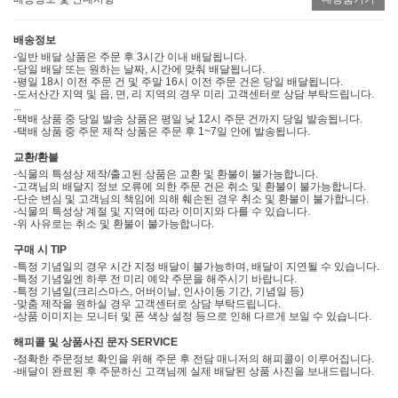
배송정보
-일반 배달 상품은 주문 후 3시간 이내 배달됩니다.
-당일 배달 또는 원하는 날짜, 시간에 맞춰 배달됩니다.
-평일 18시 이전 주문 건 및 주말 16시 이전 주문 건은 당일 배달됩니다.
-도서산간 지역 및 읍, 면, 리 지역의 경우 미리 고객센터로 상담 부탁드립니다.
...
-택배 상품 중 당일 발송 상품은 평일 낮 12시 주문 건까지 당일 발송됩니다.
-택배 상품 중 주문 제작 상품은 주문 후 1~7일 안에 발송됩니다.
교환/환불
-식물의 특성상 제작/출고된 상품은 교환 및 환불이 불가능합니다.
-고객님의 배달지 정보 오류에 의한 주문 건은 취소 및 환불이 불가능합니다.
-단순 변심 및 고객님의 책임에 의해 훼손된 경우 취소 및 환불이 불가합니다.
-식물의 특성상 계절 및 지역에 따라 이미지와 다를 수 있습니다.
-위 사유로는 취소 및 환불이 불가능합니다.
구매 시 TIP
-특정 기념일의 경우 시간 지정 배달이 불가능하며, 배달이 지연될 수 있습니다.
-특정 기념일엔 하루 전 미리 예약 주문을 해주시기 바랍니다.
-특정 기념일(크리스마스, 어버이날, 인사이동 기간, 기념일 등)
-맞춤 제작을 원하실 경우 고객센터로 상담 부탁드립니다.
-상품 이미지는 모니터 및 폰 색상 설정 등으로 인해 다르게 보일 수 있습니다.
해피콜 및 상품사진 문자 SERVICE
-정확한 주문정보 확인을 위해 주문 후 전담 매니저의 해피콜이 이루어집니다.
-배달이 완료된 후 주문하신 고객님께 실제 배달된 상품 사진을 보내드립니다.