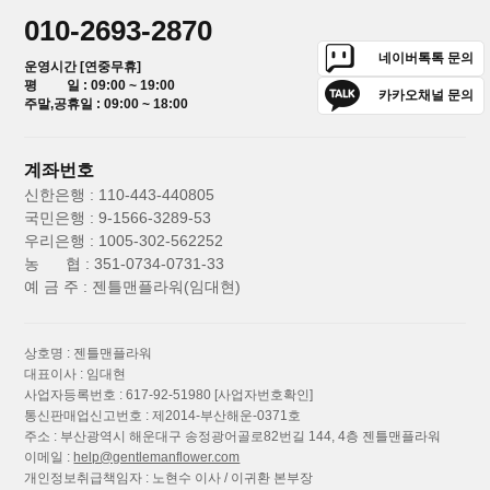
010-2693-2870
네이버톡톡 문의
운영시간 [연중무휴]
평 일 : 09:00 ~ 19:00
카카오채널 문의
주말,공휴일 : 09:00 ~ 18:00
계좌번호
신한은행 : 110-443-440805
국민은행 : 9-1566-3289-53
우리은행 : 1005-302-562252
농 협 : 351-0734-0731-33
예 금 주 : 젠틀맨플라워(임대현)
상호명 : 젠틀맨플라워
대표이사 : 임대현
사업자등록번호 : 617-92-51980
[사업자번호확인]
통신판매업신고번호 : 제2014-부산해운-0371호
주소 : 부산광역시 해운대구 송정광어골로82번길 144, 4층 젠틀맨플라워
이메일 :
help@gentlemanflower.com
개인정보취급책임자 : 노현수 이사 / 이귀환 본부장