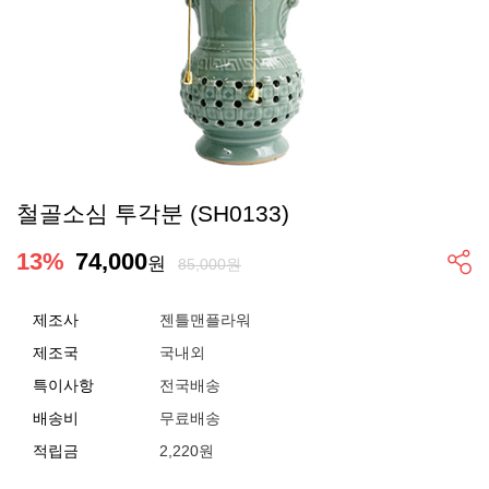
철골소심 투각분 (SH0133)
13
%
74,000
원
85,000원
제조사
젠틀맨플라워
제조국
국내외
특이사항
전국배송
배송비
무료배송
적립금
2,220원