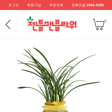
로그인
회원가입
주문조회
전화연결:
1566-3289
0