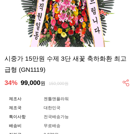
시중가 15만원 수제 3단 새꽃 축하화환 최고
급형 (GN1119)
34
%
99,000
원
150,000원
제조사
젠틀맨플라워
제조국
대한민국
특이사항
전국배송가능
배송비
무료배송