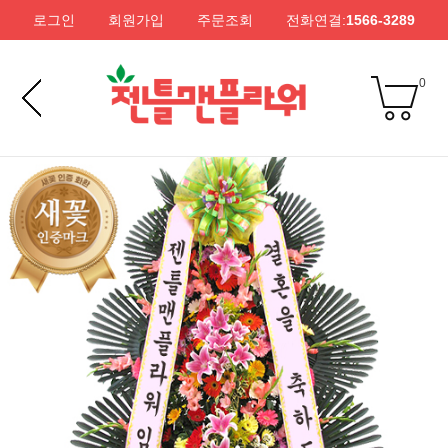
로그인
회원가입
주문조회
전화연결:
1566-3289
0