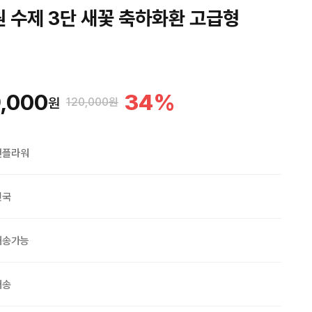
원 수제 3단 새꽃 축하화환 고급형
,000
34
%
원
120,000원
맨플라워
민국
배송가능
배송