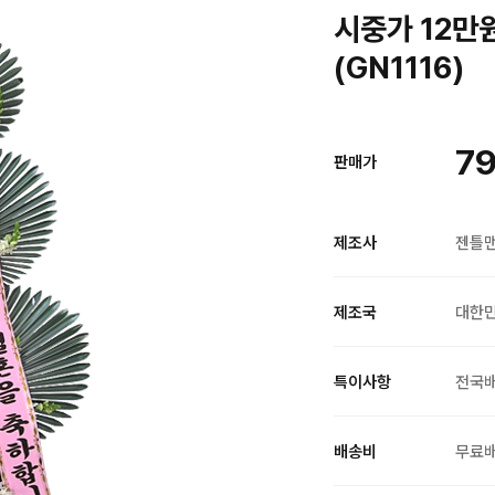
시중가 12만
(GN1116)
79
판매가
제조사
젠틀
제조국
대한
특이사항
전국
배송비
무료