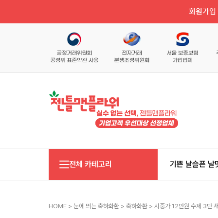
회원가입 
전체 카테고리
기쁜 날
슬픈 날
HOME
>
눈에 띄는 축하화환
>
축하화환
> 시중가 12만원 수제 3단 새