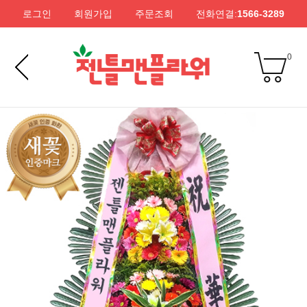
로그인
회원가입
주문조회
전화연결:
1566-3289
0