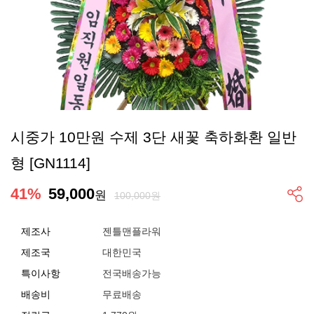
시중가 10만원 수제 3단 새꽃 축하화환 일반
형 [GN1114]
41
%
59,000
원
100,000원
제조사
젠틀맨플라워
제조국
대한민국
특이사항
전국배송가능
배송비
무료배송