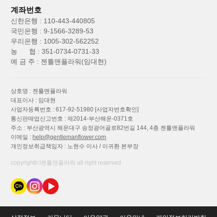
계좌번호
신한은행 : 110-443-440805
국민은행 : 9-1566-3289-53
우리은행 : 1005-302-562252
농 협 : 351-0734-0731-33
예 금 주 : 젠틀맨플라워(임대현)
상호명 : 젠틀맨플라워
대표이사 : 임대현
사업자등록번호 : 617-92-51980
[사업자번호확인]
통신판매업신고번호 : 제2014-부산해운-0371호
주소 : 부산광역시 해운대구 송정광어골로82번길 144, 4층 젠틀맨플라워
이메일 :
help@gentlemanflower.com
개인정보취급책임자 : 노현수 이사 / 이귀환 본부장
copyright⒞젠틀맨플라워 all right reserved