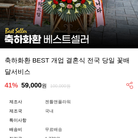
축하화환 BEST 개업 결혼식 전국 당일 꽃배
달서비스
41
%
59,000
원
100,000원
제조사
젠틀맨플라워
제조국
국내
특이사항
배송비
무료배송