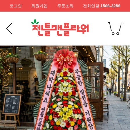
로그인
회원가입
주문조회
전화연결:
1566-3289
0