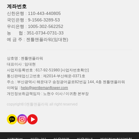
계좌번호
신한은행 : 110-443-440805
국민은행 : 9-1566-3289-53
우리은행 : 1005-302-562252
농 협 : 351-0734-0731-33
예 금 주 : 젠틀맨플라워(임대현)
상호명 : 젠틀맨플라워
대표이사 : 임대현
사업자등록번호 : 617-92-51980
[사업자번호확인]
통신판매업신고번호 : 제2014-부산해운-0371호
주소 : 부산광역시 해운대구 송정광어골로82번길 144, 4층 젠틀맨플라워
이메일 :
help@gentlemanflower.com
개인정보취급책임자 : 노현수 이사 / 이귀환 본부장
copyright⒞젠틀맨플라워 all right reserved