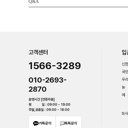
Q&A
고객센터
입
1566-3289
신한
국민
010-2693-
우리
2870
농 
예 
운영시간 [연중무휴]
평 일 : 09:00 ~ 19:00
주말,공휴일 : 09:00 ~ 18:00
회사
카톡문의
톡톡문의