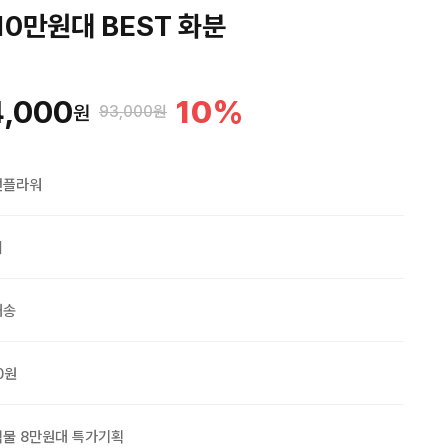
10만원대 BEST 화분
4,000
10
%
원
93,000원
맨플라워
외
배송
0원
물 8만원대 특가기획