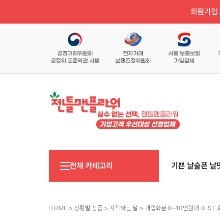
회원가입 
전체 카테고리
기쁜 날
슬픈 날
HOME
>
상황별 상품
>
시작하는 날
> 개업화분 8~10만원대 BEST