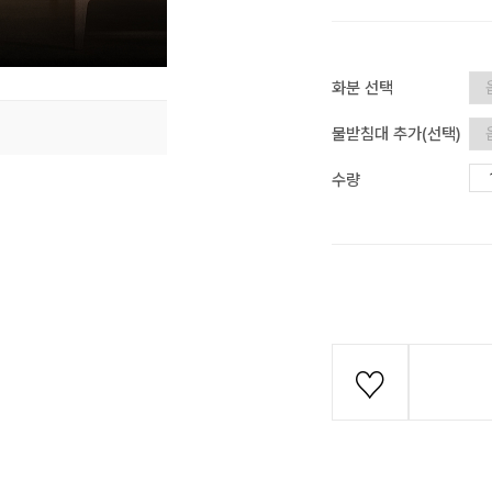
화분 선택
물받침대 추가(선택)
수량