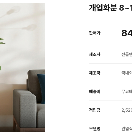
개업화분 8~
8
판매가
제조사
젠틀
제조국
국내
배송비
무료
적립금
2,52
모델명
관엽식