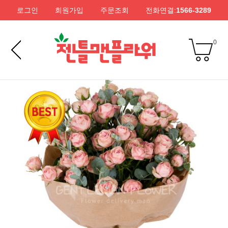
로그인
회원가입
주문조회
전화연결:
1566-3289
0