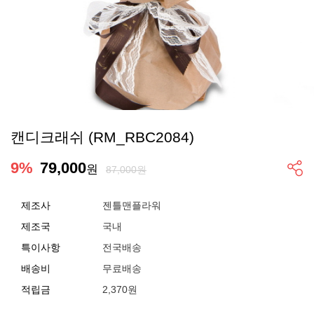
캔디크래쉬 (RM_RBC2084)
9
%
79,000
원
87,000원
제조사
젠틀맨플라워
제조국
국내
특이사항
전국배송
배송비
무료배송
적립금
2,370원