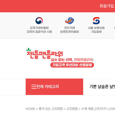
회원가입 
전체 카테고리
기쁜 날
슬픈 날
HOME
>
품격 있는 근조화환
>
근조화환
> 수제 새꽃 근조바구니 (GN1