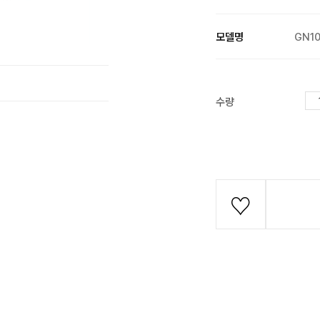
모델명
GN10
수량