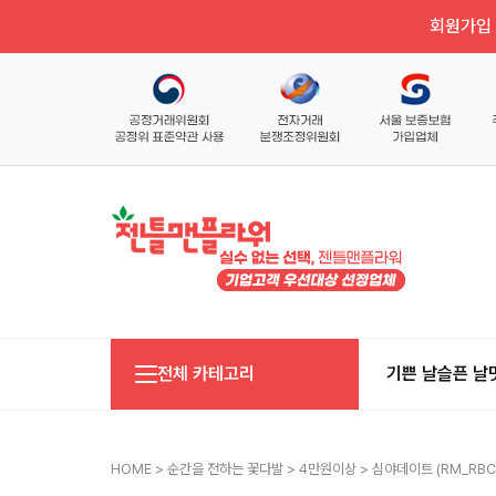
회원가입 
전체 카테고리
기쁜 날
슬픈 날
HOME
>
순간을 전하는 꽃다발
>
4만원이상
> 심야데이트 (RM_RBC