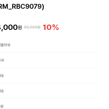
M_RBC9079)
4,000
10
%
원
60,000원
맨플라워
민국
배송
배송
0원