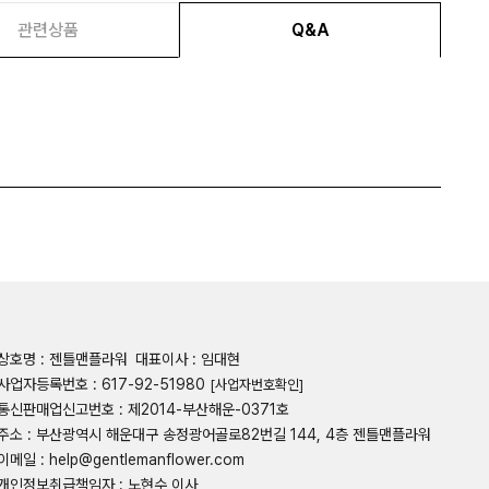
관련상품
Q&A
상호명 : 젠틀맨플라워
대표이사 : 임대현
사업자등록번호 : 617-92-51980
[사업자번호확인]
통신판매업신고번호 : 제2014-부산해운-0371호
주소 : 부산광역시 해운대구 송정광어골로82번길 144, 4층 젠틀맨플라워
이메일 : help@gentlemanflower.com
개인정보취급책임자 : 노현수 이사