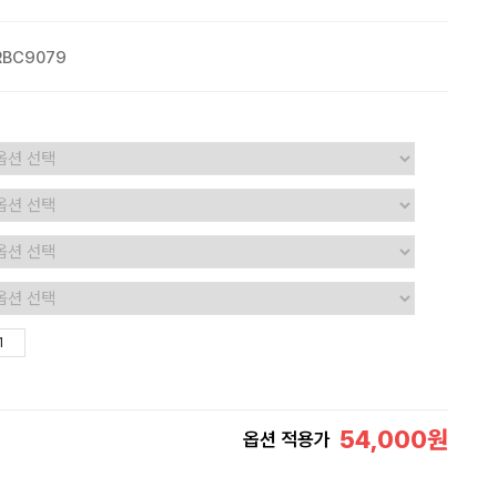
RBC9079
54,000
원
옵션 적용가