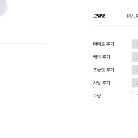
모델명
RM_
빼빼로 추가
케익 추가
초콜렛 추가
사탕 추가
수량