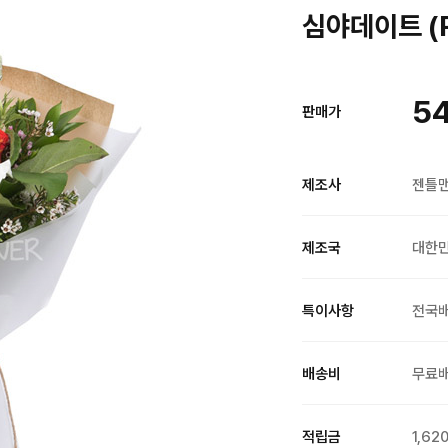
심야데이트 (R
5
판매가
제조사
젠틀
제조국
대한
특이사항
전국
배송비
무료
적립금
1,62