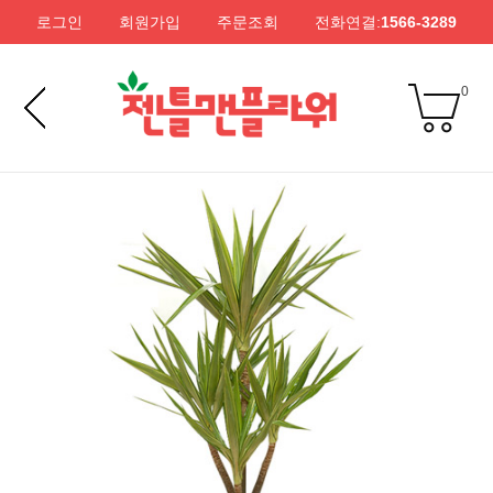
로그인
회원가입
주문조회
전화연결:
1566-3289
0