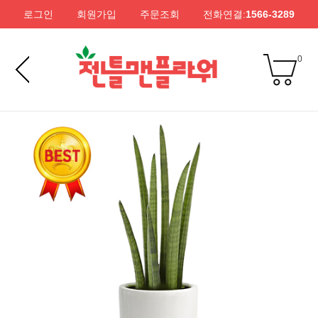
로그인
회원가입
주문조회
전화연결:
1566-3289
0