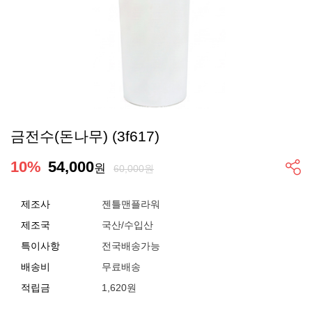
금전수(돈나무) (3f617)
10
%
54,000
원
60,000원
제조사
젠틀맨플라워
제조국
국산/수입산
특이사항
전국배송가능
배송비
무료배송
적립금
1,620원