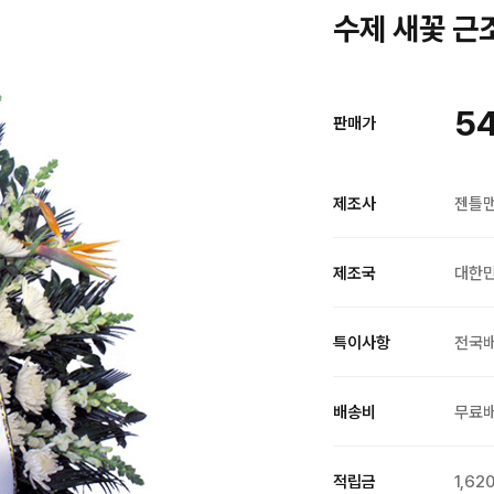
수제 새꽃 근조
5
판매가
제조사
젠틀
제조국
대한
특이사항
전국
배송비
무료
적립금
1,62