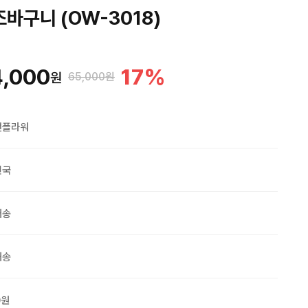
바구니 (OW-3018)
4,000
17
%
원
65,000원
맨플라워
민국
배송
배송
0원