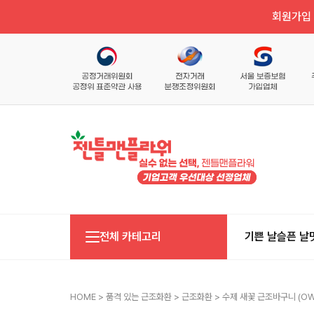
회원가입 
전체 카테고리
기쁜 날
슬픈 날
HOME
>
품격 있는 근조화환
>
근조화환
> 수제 새꽃 근조바구니 (OW