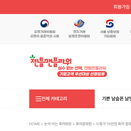
회원가입 
전체 카테고리
기쁜 날
슬픈 날
HOME
>
눈에 띄는 축하화환
>
축하쌀화환
> 시중가 19만원 축하 쌀화환