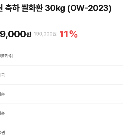
 축하 쌀화환 30kg (OW-2023)
9,000
11
%
원
190,000원
맨플라워
민국
배송
배송
0원