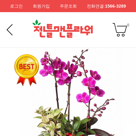
로그인
회원가입
주문조회
전화연결:
1566-3289
0