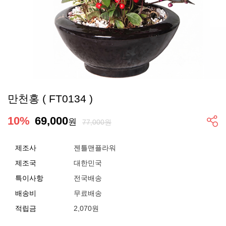
만천홍 ( FT0134 )
10
%
69,000
원
77,000원
제조사
젠틀맨플라워
제조국
대한민국
특이사항
전국배송
배송비
무료배송
적립금
2,070원