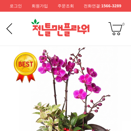
로그인
회원가입
주문조회
전화연결:
1566-3289
0