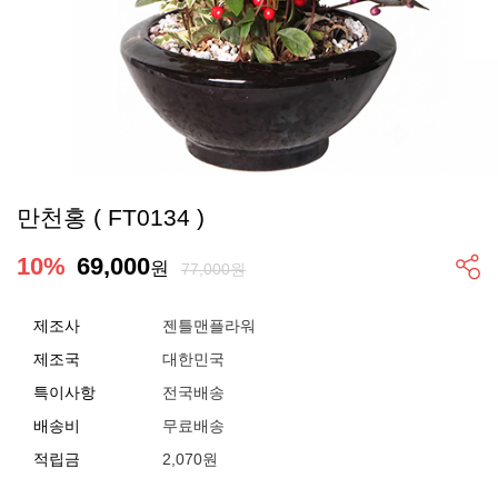
만천홍 ( FT0134 )
10
%
69,000
원
77,000원
제조사
젠틀맨플라워
제조국
대한민국
특이사항
전국배송
배송비
무료배송
적립금
2,070원