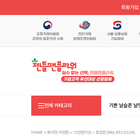
회원가입 
전체 카테고리
기쁜 날
슬픈 날
HOME
>
화사한 서양란
>
12만원이상
> 호접란 (RM_REC2024)