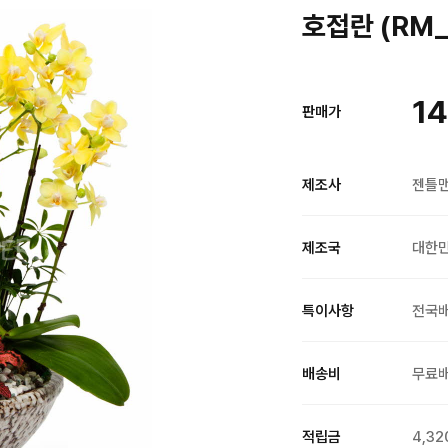
호접란 (RM_
14
판매가
제조사
젠틀
제조국
대한
특이사항
전국
배송비
무료
적립금
4,32