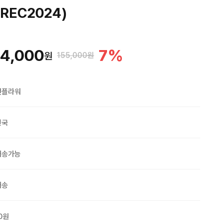
REC2024)
4,000
7
%
원
155,000원
맨플라워
민국
배송가능
배송
0원